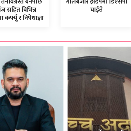
 तनावग्रस्त बनेपछि
गोलबजार झडपमा डिएसपी
ंज सहित विभिन्न
घाईते
 कर्फ्यू र निषेधाज्ञा