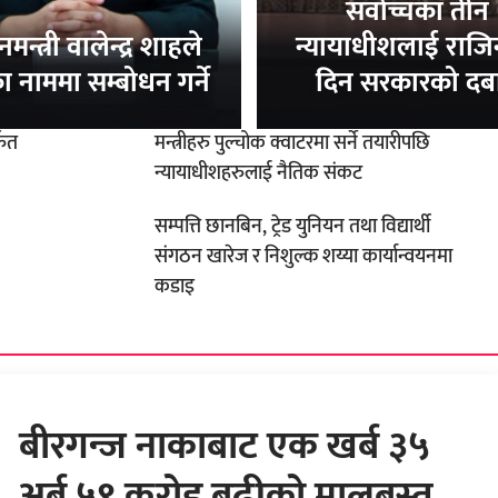
सर्वोच्चका तीन
ानमन्त्री वालेन्द्र शाहले
न्यायाधीशलाई राजि
्रका नाममा सम्बोधन गर्ने
दिन सरकारको दब
्फत
मन्त्रीहरु पुल्चोक क्वाटरमा सर्ने तयारीपछि
न्यायाधीशहरुलाई नैतिक संकट
सम्पत्ति छानबिन, ट्रेड युनियन तथा विद्यार्थी
संगठन खारेज र निशुल्क शय्या कार्यान्वयनमा
कडाइ
बीरगन्ज नाकाबाट एक खर्ब ३५
अर्ब ५९ करोड बढीको मालबस्तु