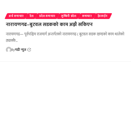
अर्थ समाचार
देश
प्रदेश समाचार
लुम्बिनी प्रदेश
समाचार
हेडलाईन
नारायणगढ–बुटवल सडकको काम अझै सकिएन
नारायणगढ— पूर्वपश्चिम राजमार्ग अन्तर्गतको नारायणगढ ( बुटवल सडक खण्डको काम थालेको
ठ्याक्कै…
By
गढी न्यूज