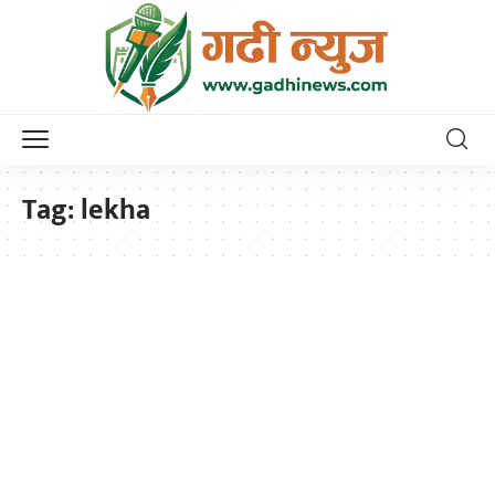
Tag:
lekha