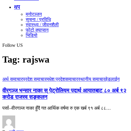
थप
मनोरञ्जन
सुचना / प्रविधि
स्वास्थ्य / जीवनशैली
फोटो क्याप्सन
भिडियो
Follow US
Tag:
rajswa
अर्थ समाचार
प्रदेश समाचार
मधेश प्रदेश
समाचार
स्थानीय समाचार
हेडलाईन
वीरगञ्ज भन्सार नाका स् पेट्रोलियम पदार्थ आयातबाट ८० अर्ब ९२
करोड राजस्व सङ्कलन
पर्सा–वीरगञ्ज नाका हुँदै गत आर्थिक वर्षमा रु एक खर्ब ९१ अर्ब ८८…