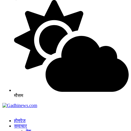
मौसम
होमपेज
समाचार