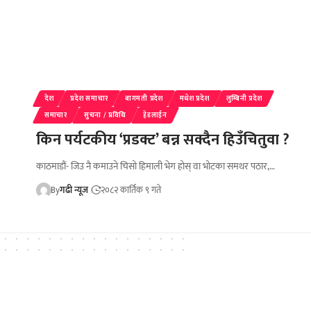
देश
प्रदेश समाचार
बागमती प्रदेश
मधेश प्रदेश
लुम्बिनी प्रदेश
समाचार
सुचना / प्रविधि
हेडलाईन
किन पर्यटकीय ‘प्रडक्ट’ बन्न सक्दैन हिउँचितुवा ?
काठमाडौं- जिउ नै कमाउने चिसो हिमाली भेग होस् वा भोटका समथर पठार,…
By
गढी न्यूज
२०८२ कार्तिक ९ गते