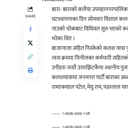
1-4608x3466-1-0#
बारा- बाराकाे कलैया उपमहानगरपालिका वड
SHARE
घटस्थापनाका दिन साेमवार विशाल कलश
गाउकाे चाेकबाट विधिवत सुरु भएकाे कलश
भरेका थिए ।
बाजागाजा सहित निस्केको कलश यात्रा पुन:
त्यस क्रममा चिनीलका कर्मचारी सहितका
उनीहरु जस्तै उत्तरझिटकैमा स्थानीय पुज
कलशयात्रामा जनमनत पार्टी बाराका अध्यक
रामएकवाल पटेल, मेघु राम, पन्नालाल य
1-4608×3466-1-0#
1-4608×3466-1-0#