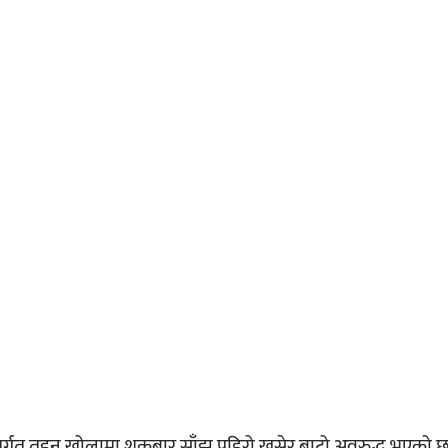
गत तुइन खोलामा शुक्रबार साँझ पहिरो खसेर बाटो अवरुद्ध भएको छ