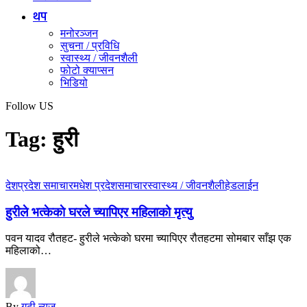
थप
मनोरञ्जन
सुचना / प्रविधि
स्वास्थ्य / जीवनशैली
फोटो क्याप्सन
भिडियो
Follow US
Tag:
हुरी
देश
प्रदेश समाचार
मधेश प्रदेश
समाचार
स्वास्थ्य / जीवनशैली
हेडलाईन
हुरीले भत्केकाे घरले च्यापिएर महिलाको मृत्यु
पवन यादव रौतहट- हुरीले भत्केकाे घरमा च्यापिएर रौतहटमा सोमबार साँझ एक
महिलाको…
By
गढी न्यूज