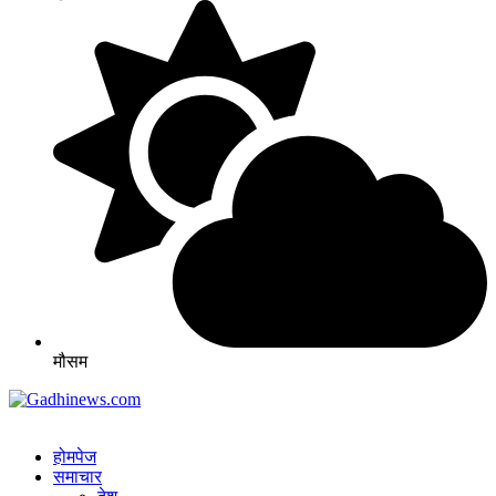
मौसम
होमपेज
समाचार