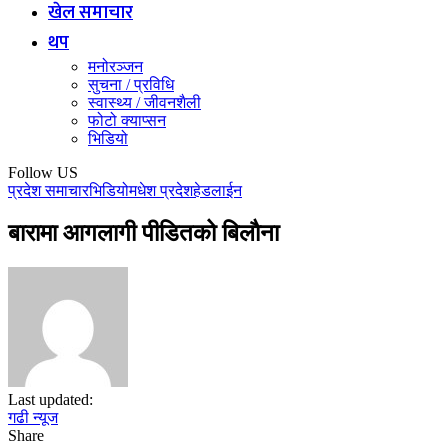
खेल समाचार
थप
मनोरञ्जन
सुचना / प्रविधि
स्वास्थ्य / जीवनशैली
फोटो क्याप्सन
भिडियो
Follow US
प्रदेश समाचार
भिडियो
मधेश प्रदेश
हेडलाईन
बारामा आगलागी पीडितको बिलाैना
Last updated:
गढी न्यूज
Share