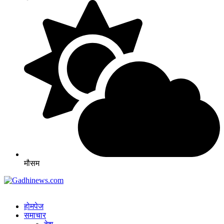
मौसम
होमपेज
समाचार