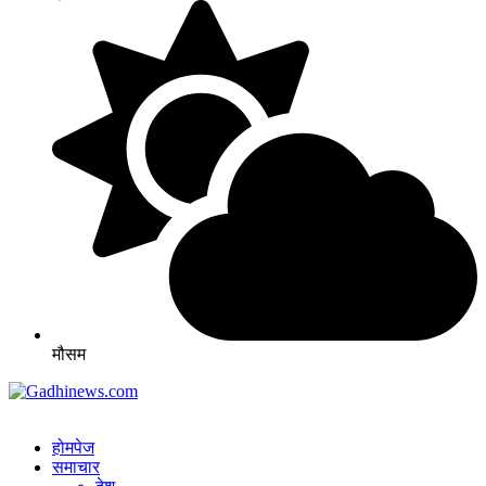
मौसम
होमपेज
समाचार