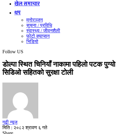
खेल समाचार
थप
मनोरञ्जन
सुचना / प्रविधि
स्वास्थ्य / जीवनशैली
फोटो क्याप्सन
भिडियो
Follow US
डाेल्पा स्थित चिनियाँ नाकामा पहिलाे पटक पुग्याे
सिडिओ सहितकाे सुरक्षा टाेली
गढी न्यूज
मिति : २०८२ श्रावण ६ गते
Share