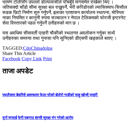
भ्रमण टाेलीसँग उपल्लो डाेल्पावासीले पाँचबुँदे मागसमेत राखेका थिए ।
जतिसक्दो चाँडाे सीमा सुरक्षा बल राख्नुपर्ने, भेरी करिडोरकाे ल्यासिक्याप-सिसाैल
सडक छिटो निर्माण सुरु गर्नुपर्ने, इलाका प्रशासन कार्यालय स्थापना, माेरिम्ला
नाका नियमित र कानुनी रुपमा सञ्चालन र नेपाल टेलिकमकाे फाेरजी इन्टरनेट
सेवा विस्तारको पहल गर्नुपर्ने उनीहरुको माग छ ।
यस अवधिमा सीमावर्ती प्रहरी चाैकीकाे स्थलगत अवलोकन गर्नुका साथै
उनीहरुका समस्या तथा गुनासा पनि सुनिएको डीएसपी खड्काले बताए ।
TAGGED:
Cdo
China
dolpa
Share This Article
Facebook
Copy Link
Print
ताजा अपडेट
पथलैयामा बेवारिशे अवस्थामा फेला परेको बोलेरो गाडीको साहु खोज्दै प्रहरी
दुर्गा प्रसाई फेरी पक्राउ शान्ती सुरक्षा भंग गरेको आरोप