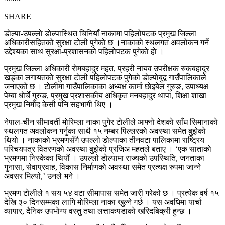
SHARE
डाेल्पा-उपल्लाे डाेल्पास्थित चिनियाँ नाकामा पहिलोपटक प्रमुख जिल्ला
अधिकारीसहितको सुरक्षा टोली पुगेकाे छ ।नाकाकाे स्थलगत अवलोकन गर्ने
उद्देश्यका साथ सुरक्षा-प्रशासनको पहिलोपटक पुगेकाे हाे ।
प्रमुख जिल्ला अधिकारी राेमबहादुर महत, प्रहरी नायव उपरीक्षक रुकबहादुर
खड्का लगायतकाे सुरक्षा टाेली पहिलोपटक पुगेकाे डाेल्पाेबुद्व गाउँपालिकाले
जनाएको छ । टाेलीमा गाउँपालिकाका अध्यक्ष कार्मा छाेइबेल गुरुङ, उपाध्यक्ष
पेम्बा धाेर्चे गुरुङ, प्रमुख प्रशासकीय अधिकृत मनबहादुर थापा, शिक्षा शाखा
प्रमुख निर्माेद केसी पनि सहभागी थिए ।
नेपाल-चीन सीमावर्ती माेरिम्ला नाका पुगेर टाेलीले आफ्नाे देशकाे साँध सिमानाकाे
स्थलगत अवलोकन गर्नुका साथै १५ नम्बर पिल्लरकाे अवस्था समेत बुझेकाे
थियाे । नाकाकाे भ्रमणसँगै उपल्लो डाेल्पाका तीनवटा पालिकामा राष्ट्रिय
परिचयपत्र वितरणकाे अवस्था बुझेकाे प्रजिअ महतले बताए । ‘एक साताकाे
भ्रमणमा निस्केका थियौं । उपल्लो डाेल्पामा राज्यको उपस्थिति, जनताका
गुनासा, सेवाप्रवाह, विकास निर्माणकाे अवस्था समेत प्रत्यक्ष रुपमा जान्ने
अवसर मिल्यो,’ उनले भने ।
भ्रमण टाेलीले १ सय ५४ वटा सीमापास समेत जारी गरेको छ । प्रत्येक वर्ष १५
देखि ३० दिनसम्मका लागि माेरिम्ला नाका खुल्ने गर्छ । यस अवधिमा यार्चा
व्यापार, दैनिक उपभाेग्य वस्तु तथा लत्ताकपडाकाे खरिदबिक्री हुन्छ ।